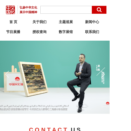
弘扬中华文化
展示中国精神
首 页
关于我们
主题巡展
新闻中心
节目展播
授权查询
数字展馆
联系我们
C O N T A C T
U S